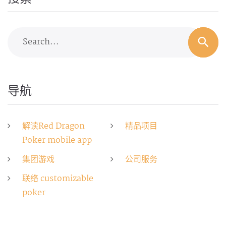
Search...
导航
解读Red Dragon
精品项目
Poker mobile app
集团游戏
公司服务
联络 customizable
poker