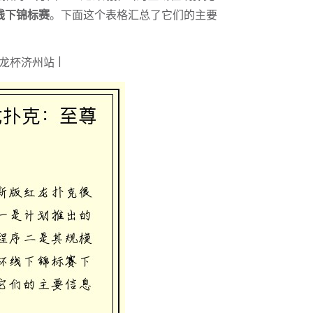
杯线下锦标赛
。下面这个表格汇总了它们的主要
红龙杯济州站 |