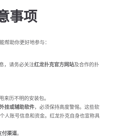
意事项
能帮助你更好地参与：
息，请务必关注
红龙扑克官方网站
及合作的扑
使用来历不明的安装包。
外挂或辅助软件
，必须保持高度警惕。这些软
个人账号信息和资金。红龙扑克自身也宣称具
支付渠道
。