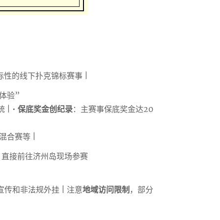
国际性的线下扑克锦标赛事 |
体验”
| •
保底奖金创纪录
：主赛事保底奖金达20
混合赛等 |
 • 直接前往济州岛现场参赛
传和非法规外挂 | 注意
地域访问限制
，部分